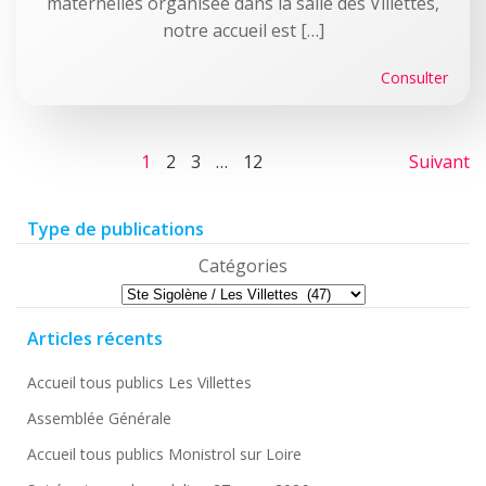
maternelles organisée dans la salle des Villettes,
notre accueil est […]
Consulter
Posts
Pos
Page
Page
Page
Page
1
2
3
…
12
Suivant
navigation
nav
Type de publications
Catégories
Articles récents
Accueil tous publics Les Villettes
Assemblée Générale
Accueil tous publics Monistrol sur Loire