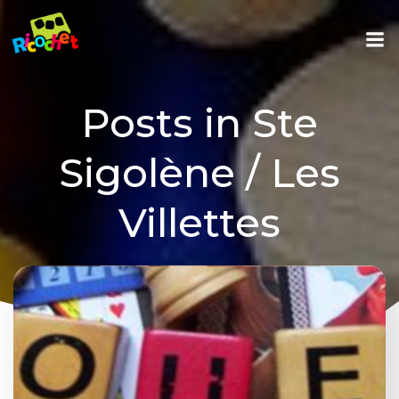
Aller
au
contenu
Posts in Ste
Sigolène / Les
Villettes