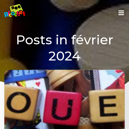
Aller
au
contenu
Posts in février
2024