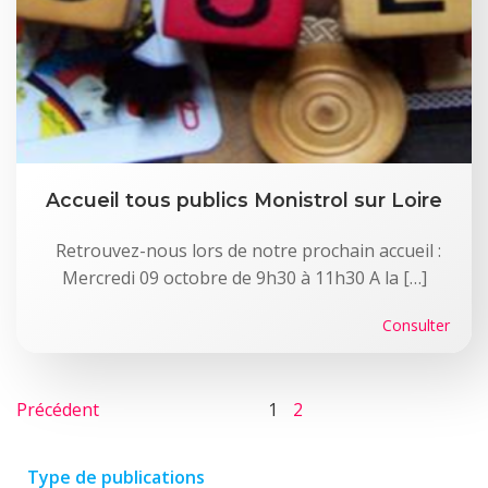
Accueil tous publics Monistrol sur Loire
Retrouvez-nous lors de notre prochain accueil :
Mercredi 09 octobre de 9h30 à 11h30 A la […]
Consulter
Posts
Posts
Page
Page
Précédent
1
2
navigation
navigation
Type de publications